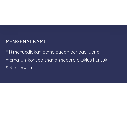
MENGENAI KAMI
YIR menyediakan pembiayaan peribadi yang
mematuhi konsep shariah secara eksklusif untuk
Sektor Awam.
IKUTI KAMI
PortalRasmiYIR
HUBUNGI KAMI
03 - 4047 0888