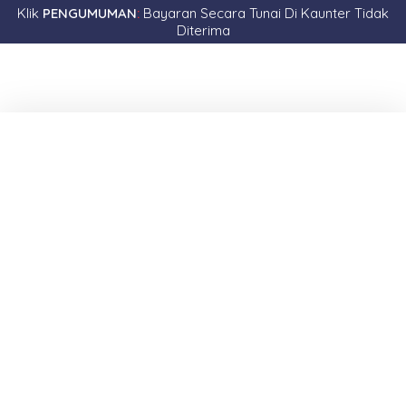
Klik
PENGUMUMAN
:
Bayaran Secara Tunai Di Kaunter Tidak
Diterima